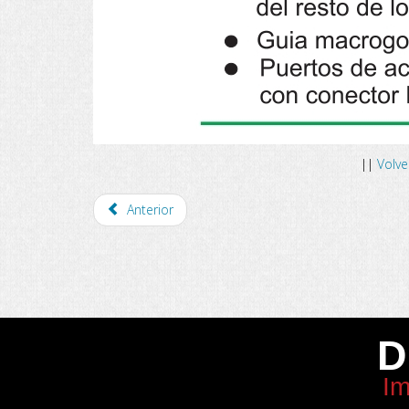
||
Volve
Anterior
D
Im