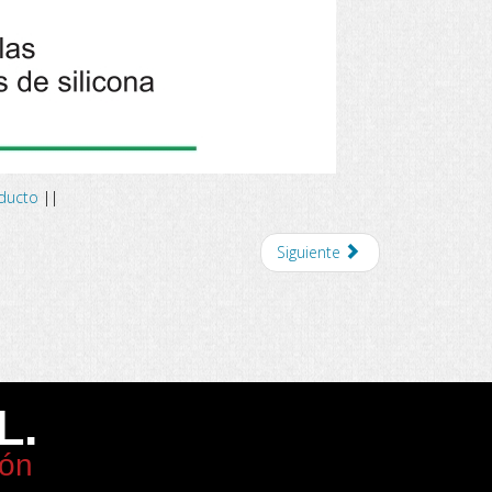
oducto
||
Siguiente
L.
ión